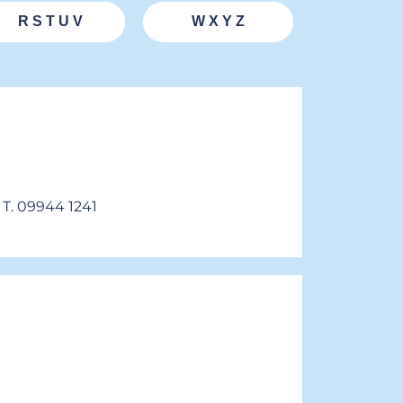
R S T U V
W X Y Z
T. 09944 1241