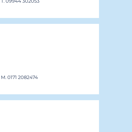
T. 09944 302053
M. 0171 2082474