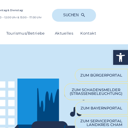
ntag & Dienstag:
SUCHEN
0 – 12.00 Uhr & 13.00 – 17.00 Uhr
Tourismus/Betriebe
Aktuelles
Kontakt
Op
ZUM BÜRGERPORTAL
ZUM SCHADENSMELDER
(STRASSENBELEUCHTUNG)
ZUM BAYERNPORTAL
ZUM SERVICEPORTAL
LANDKREIS CHAM