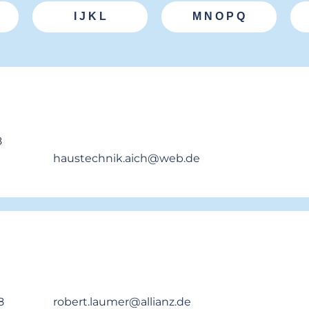
I J K L
M N O P Q
8
haustechnik.aich@web.de
8
robert.laumer@allianz.de