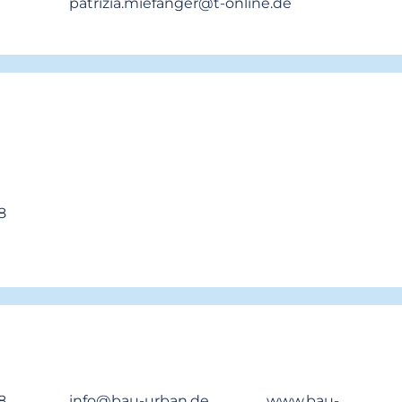
patrizia.miefanger@t-online.de
8
8
info@bau-urban.de www.bau-