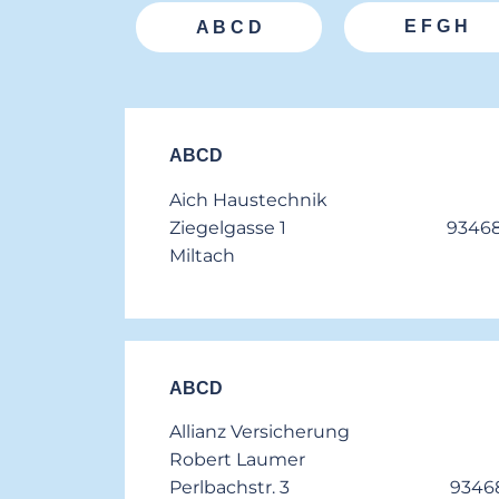
E F G H
A B C D
ABCD
Aich Haustechnik
Ziegelgasse 1 9346
Miltach
ABCD
Allianz Versicherung
Robert Laumer
Perlbachstr. 3 9346