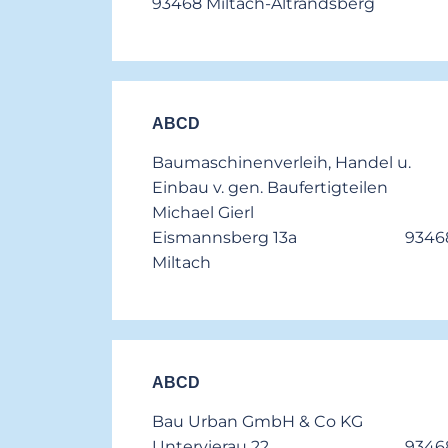
93468 Miltach-Altrandsberg
ABCD
Baumaschinenverleih, Handel u.
Einbau v. gen. Baufertigteilen
Michael Gierl
Eismannsberg 13a 9346
Miltach
ABCD
Bau Urban GmbH & Co KG
Untervierau 22 9346